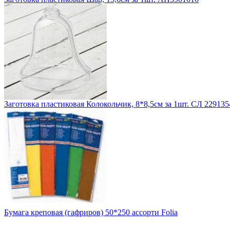
Заготовка пластиковая Колокольчик, 8*8,5см за 1шт. СЛ 229135
Бумага креповая (гафриров) 50*250 ассорти Folia