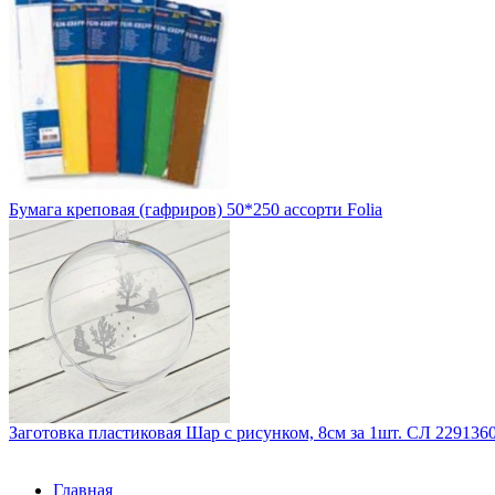
Бумага креповая (гафриров) 50*250 ассорти Folia
Заготовка пластиковая Шар с рисунком, 8см за 1шт. СЛ 229136
Главная