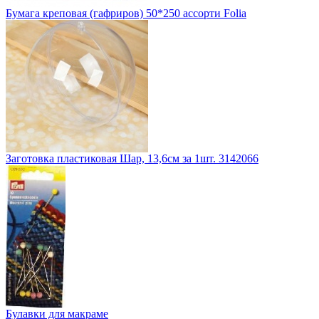
Бумага креповая (гафриров) 50*250 ассорти Folia
Заготовка пластиковая Шар, 13,6см за 1шт. 3142066
Булавки для макраме