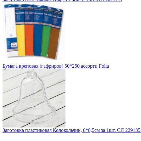
Бумага креповая (гафриров) 50*250 ассорти Folia
Заготовка пластиковая Колокольчик, 8*8,5см за 1шт. СЛ 229135